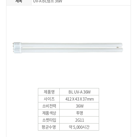
제목
UV-A BL램프 36W
제품명
BL UV-A 36W
사이즈
412 X 43 X 37mm
소비전력
36W
제품색상
투명
소켓타입
2G11
평균수명
약 5,000시간