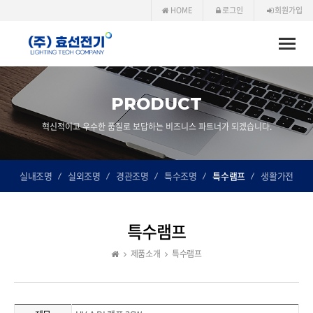
HOME
로그인
회원가입
Toggle
naviga
PRODUCT
혁신적이고 우수한 품질로 보답하는 비즈니스 파트너가 되겠습니다.
실내조명
실외조명
경관조명
특수조명
특수램프
생활가전
특수램프
제품소개
특수램프