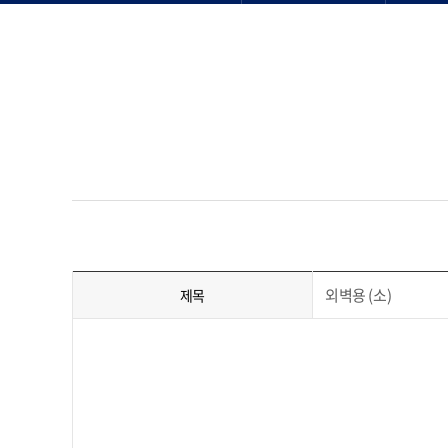
외벽용 (소)
제목