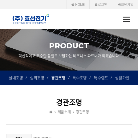
HOME
로그인
회원가입
Toggle
naviga
PRODUCT
혁신적이고 우수한 품질로 보답하는 비즈니스 파트너가 되겠습니다.
실내조명
실외조명
경관조명
특수조명
특수램프
생활가전
경관조명
제품소개
경관조명