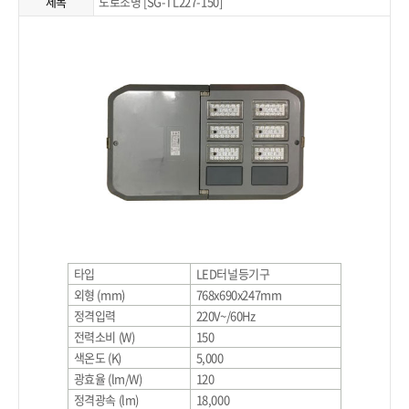
제목
도로조명 [SG-TL227-150]
타입
LED터널등기구
외형 (mm)
768x690x247mm
정격입력
220V~/60Hz
전력소비 (W)
150
색온도 (K)
5,000
광효율 (lm/W)
120
정격광속 (lm)
18,000