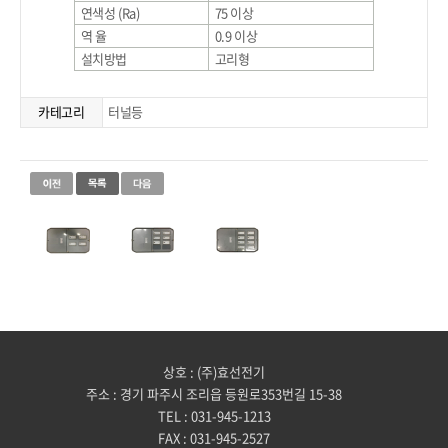
연색성 (Ra)
75 이상
역 율
0.9 이상
설치방법
고리형
카테고리
터널등
상호 : (주)효선전기
주소 : 경기 파주시 조리읍 등원로353번길 15-38
TEL : 031-945-1213
FAX : 031-945-2527