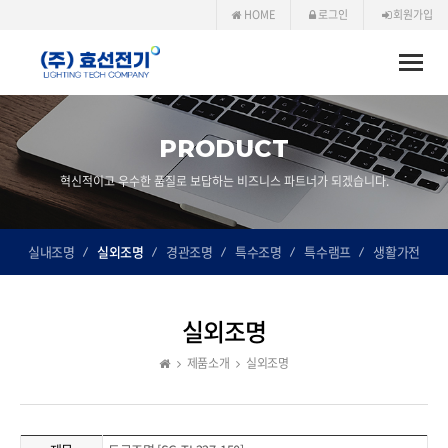
HOME
로그인
회원가입
Toggle
naviga
PRODUCT
혁신적이고 우수한 품질로 보답하는 비즈니스 파트너가 되겠습니다.
실내조명
실외조명
경관조명
특수조명
특수램프
생활가전
실외조명
제품소개
실외조명