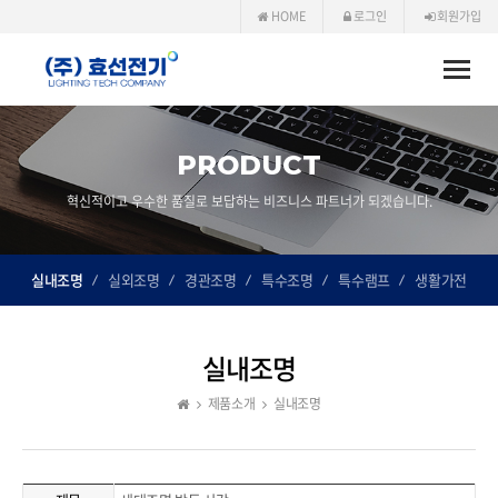
HOME
로그인
회원가입
Toggle
naviga
PRODUCT
혁신적이고 우수한 품질로 보답하는 비즈니스 파트너가 되겠습니다.
실내조명
실외조명
경관조명
특수조명
특수램프
생활가전
실내조명
제품소개
실내조명