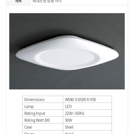
제목
세대조명 방등 사각
Dimensions
W580 X D580 X H50
Lamp
LED
Rating Input
220V~/60Hz
Rating Watt (W)
50W
Case
Steel
Cover
Acryl