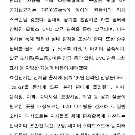
편리한 사용을 위해 스탠드형으로 구성된 릿웰 UV
공기살균기는 747(665)mm의 높이에 원통형의 터치
스크린을 갖췄다. 실내의 공기를 흡입하면 카본 필터와
강력한 필립스 UVC 살균 광원을 통해 살균되며, 이는
분사를 통해 쾌적한 실내 환경을 조성해 준다. 또한 손수
필터를 쉽게 교환할 수 있도록 하였고, 타이머, 풍속세기,
살균 표시등(무드등), 버튼 잠금, 동작 알림, UVC 광원 교체
표시 등 다양한 기능의 버튼이 채택됐다.
효선전기는 신제품 출시에 맞춰 ‘
릿웰
온라인
전용몰(litwel
l.co.kr)
’
을 동시에 오픈, 본격 판매에 돌입했다. 까페,
음식점, 치과, 숙박시설, 요양시설, 학원 등 공기 살균이
필요한 곳을 대상으로는 B2B 마케팅을 전개하고, 일반
소비자 대상으로는 자사몰을 통해 판촉활동에 나선다는
전략이다. 조만간 옥션, 쿠팡, 네이버 스마트스토어 등 여러